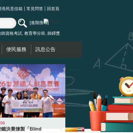
部長民意信箱
常見問答
回首頁
進階搜尋
教師資格考試
教育學分班
師鐸獎
便民服務
訊息公告
-06
智鐵決賽煉製「Blind