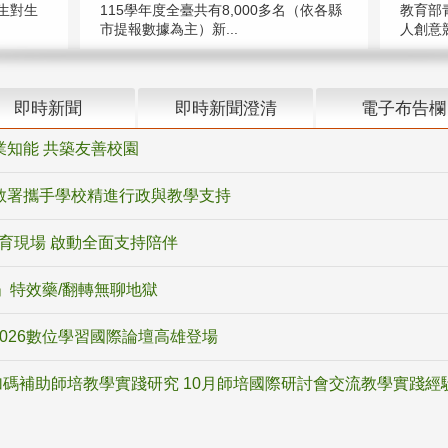
教育部
生對生
115學年度全臺共有8,000多名（依各縣
人創意競
市提報數據為主）新...
即時新聞
即時新聞澄清
電子布告欄
業知能 共築友善校園
教署攜手學校精進行政與教學支持
教育現場 啟動全面支持陪伴
ox」特效藥/翻轉無聊地獄
2026數位學習國際論壇高雄登場
碼補助師培教學實踐研究 10月師培國際研討會交流教學實踐經