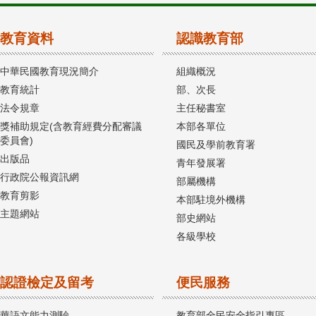
教育資料
認識教育部
中華民國教育現況簡介
組織概況
教育統計
部、次長
法令規章
主任秘書室
獎補助規定(含教育經費分配審議
本部各單位
委員會)
國民及學前教育署
出版品
青年發展署
行政院公報資訊網
部屬機構
教育剪影
本部駐境外機構
主題網站
部史網站
各級學校
認證檢定及留考
便民服務
華語文能力測驗
教育部全民安全指引專區