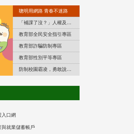
聰明用網路 青春不迷路
「補課了沒？」人權及轉型正義教育專區
教育部全民安全指引專區
教育部詐騙防制專區
教育部性別平等專區
防制校園霸凌，勇敢說出來！
習入口網
育與就業儲蓄帳戶