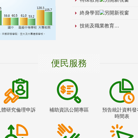
終身學習
技術及職業教育
便民服務
人體研究倫理申訴
補助資訊公開專區
預告統計資料發
時間表