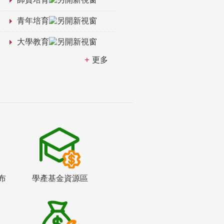
青年培育
大學教育
更多
布
學產基金資源區