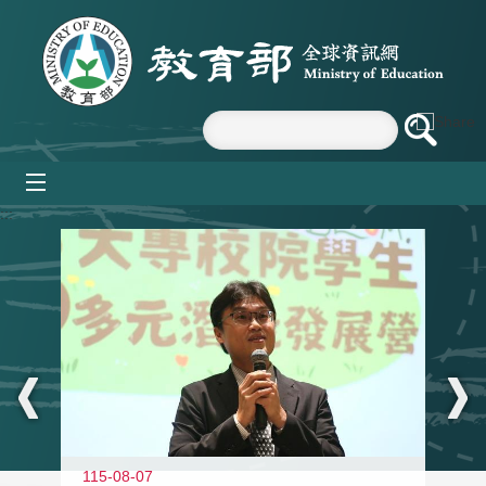
跳到主要內容區塊
mobile_menu
:::
11
115-08-07