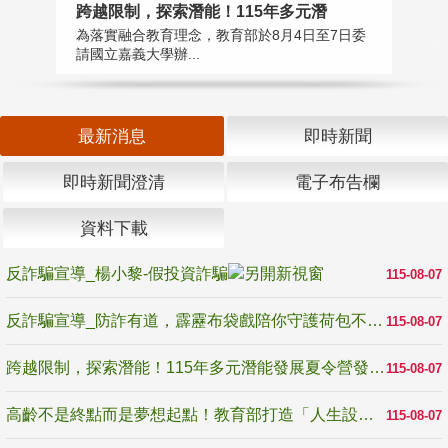
高
跨越限制，探索潛能！115年多元潛
教
為落實融合教育理念，教育部於8月4日至7日委
博
請國立嘉義大學辦...
最新消息
即時新聞
即時新聞澄清
電子布告欄
資料下載
反詐騙宣導_楊小黎-假投資詐騙
115-08-07
反詐騙宣導_防詐有道，霹靂布袋戲陪你守護荷包不受騙
115-08-07
跨越限制，探索潛能！115年多元潛能發展夏令營發掘生命無限可能
115-08-07
高齡不是終點而是夢想起點！教育部打造「人生設計夢工場」 參展第3屆高齡健康產業博覽會
115-08-07