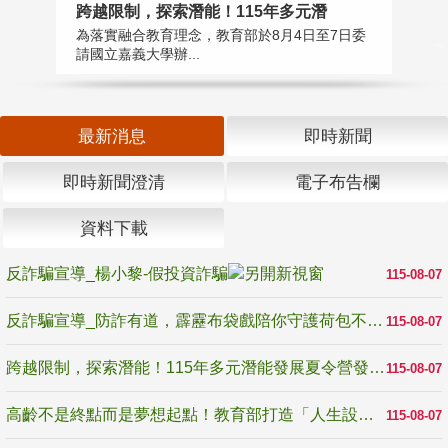
高
跨越限制，探索潛能！115年多元潛
教
為落實融合教育理念，教育部於8月4日至7日委
博
請國立嘉義大學辦...
最新消息
即時新聞
即時新聞澄清
電子布告欄
資料下載
反詐騙宣導_楊小黎-假投資詐騙
115-08-07
反詐騙宣導_防詐有道，霹靂布袋戲陪你守護荷包不受騙
115-08-07
跨越限制，探索潛能！115年多元潛能發展夏令營發掘生命無限可能
115-08-07
高齡不是終點而是夢想起點！教育部打造「人生設計夢工場」 參展第3屆高齡健康產業博覽會
115-08-07