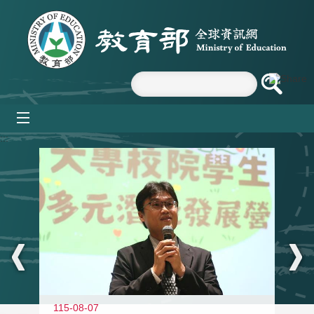
跳到主要內容區塊
mobile_menu
:::
11
115-08-07