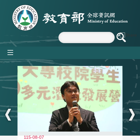
跳到主要內容區塊
mobile_menu
:::
11
115-08-07