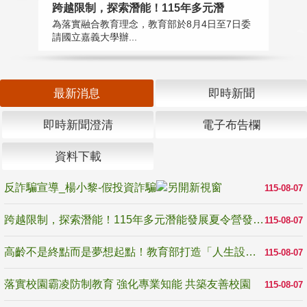
高
跨越限制，探索潛能！115年多元潛
教
為落實融合教育理念，教育部於8月4日至7日委
博
請國立嘉義大學辦...
最新消息
即時新聞
即時新聞澄清
電子布告欄
資料下載
反詐騙宣導_楊小黎-假投資詐騙
115-08-07
跨越限制，探索潛能！115年多元潛能發展夏令營發掘生命無限可能
115-08-07
高齡不是終點而是夢想起點！教育部打造「人生設計夢工場」 參展第3屆高齡健康產業博覽會
115-08-07
落實校園霸凌防制教育 強化專業知能 共築友善校園
115-08-07