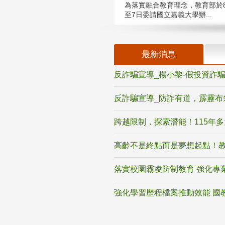
為落實融合教育理念，教育部於8
至7日委請國立嘉義大學辦...
最新消息
反詐騙宣導_楊小黎-假投資詐
反詐騙宣導_防詐有道，霹靂布
跨越限制，探索潛能！115年
高齡不是終點而是夢想起點！教
落實校園霸凌防制教育 強化專
強化學習歷程檔案推動效能 國