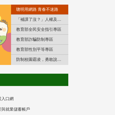
聰明用網路 青春不迷路
「補課了沒？」人權及轉型正義教育專區
教育部全民安全指引專區
教育部詐騙防制專區
教育部性別平等專區
防制校園霸凌，勇敢說出來！
習入口網
育與就業儲蓄帳戶