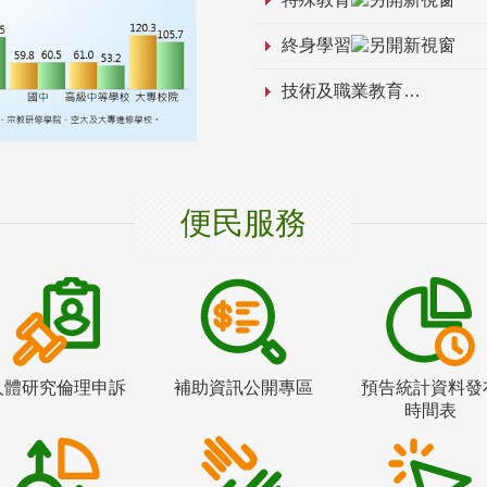
終身學習
技術及職業教育
便民服務
人體研究倫理申訴
補助資訊公開專區
預告統計資料發
時間表