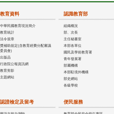
教育資料
認識教育部
中華民國教育現況簡介
組織概況
教育統計
部、次長
法令規章
主任秘書室
獎補助規定(含教育經費分配審議
本部各單位
委員會)
國民及學前教育署
出版品
青年發展署
行政院公報資訊網
部屬機構
教育剪影
本部駐境外機構
主題網站
部史網站
各級學校
認證檢定及留考
便民服務
華語文能力測驗
教育部全民安全指引專區