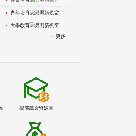
青年培育
大學教育
更多
布
學產基金資源區