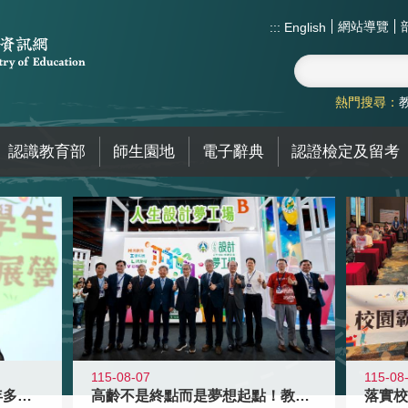
網站導覽
:::
English
熱門搜尋：
認識教育部
師生園地
電子辭典
認證檢定及留考
115-08-07
115-08
高齡不是終點而是夢想起點！教育部打
跨越限制，探索潛能！115年多元潛