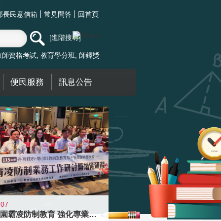
部長民意信箱
常見問答
回首頁
進階搜尋
教師資格考試
教育學分班
師鐸獎
便民服務
訊息公告
-07
落實校園霸凌防制教育 強化專業知能