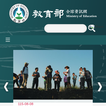
跳到主要內容區塊
mobile_menu
:::
11
115-08-08