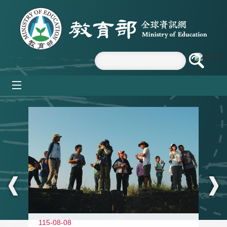
跳到主要內容區塊
mobile_menu
:::
11
115-08-08