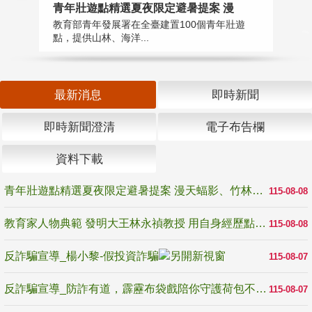
教
青年壯遊點精選夏夜限定避暑提案 漫
在
教育部青年發展署在全臺建置100個青年壯遊
譽
點，提供山林、海洋...
最新消息
即時新聞
即時新聞澄清
電子布告欄
資料下載
青年壯遊點精選夏夜限定避暑提案 漫天蝠影、竹林尋蛙、茶香夜觀 邀青年暮色出發
115-08-08
教育家人物典範 發明大王林永禎教授 用自身經歷點亮學生的路
115-08-08
反詐騙宣導_楊小黎-假投資詐騙
115-08-07
反詐騙宣導_防詐有道，霹靂布袋戲陪你守護荷包不受騙
115-08-07