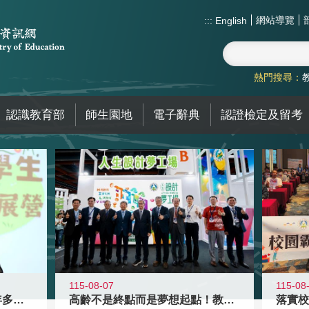
網站導覽
:::
English
熱門搜尋：
認識教育部
師生園地
電子辭典
認證檢定及留考
115-08-07
115-08
高齡不是終點而是夢想起點！教育部打
跨越限制，探索潛能！115年多元潛