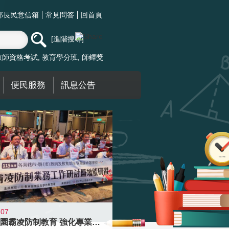
部長民意信箱
常見問答
回首頁
進階搜尋
教師資格考試
教育學分班
師鐸獎
便民服務
訊息公告
-07
落實校園霸凌防制教育 強化專業知能