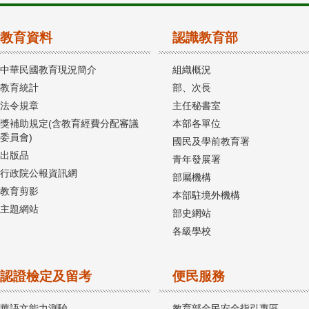
教育資料
認識教育部
中華民國教育現況簡介
組織概況
教育統計
部、次長
法令規章
主任秘書室
獎補助規定(含教育經費分配審議
本部各單位
委員會)
國民及學前教育署
出版品
青年發展署
行政院公報資訊網
部屬機構
教育剪影
本部駐境外機構
主題網站
部史網站
各級學校
認證檢定及留考
便民服務
華語文能力測驗
教育部全民安全指引專區