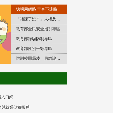
聰明用網路 青春不迷路
「補課了沒？」人權及轉型正義教育專區
教育部全民安全指引專區
教育部詐騙防制專區
教育部性別平等專區
防制校園霸凌，勇敢說出來！
習入口網
育與就業儲蓄帳戶