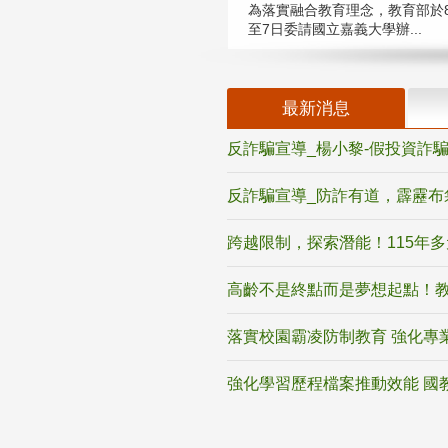
為落實融合教育理念，教育部於8
至7日委請國立嘉義大學辦...
最新消息
反詐騙宣導_楊小黎-假投資詐
反詐騙宣導_防詐有道，霹靂布
跨越限制，探索潛能！115年
高齡不是終點而是夢想起點！教
落實校園霸凌防制教育 強化專
強化學習歷程檔案推動效能 國