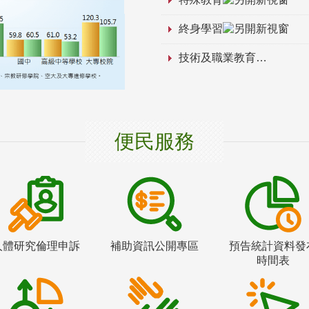
終身學習
技術及職業教育
便民服務
人體研究倫理申訴
補助資訊公開專區
預告統計資料發
時間表