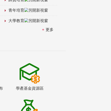
青年培育
大學教育
更多
布
學產基金資源區