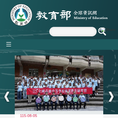
跳到主要內容區塊
mobile_menu
:::
115-08-05
11