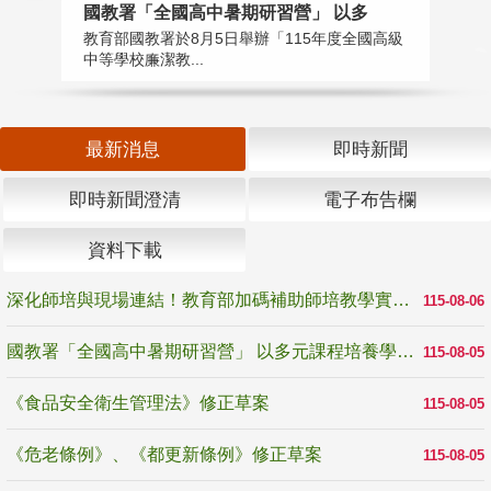
國教署「全國高中暑期研習營」 以多
學
教育部國教署於8月5日舉辦「115年度全國高級
教
中等學校廉潔教...
「
最新消息
即時新聞
即時新聞澄清
電子布告欄
資料下載
深化師培與現場連結！教育部加碼補助師培教學實踐研究 10月師培國際研討會交流教學實踐經驗
115-08-06
國教署「全國高中暑期研習營」 以多元課程培養學生瞭解誠信專業與倫理價值
115-08-05
《食品安全衛生管理法》修正草案
115-08-05
《危老條例》、《都更新條例》修正草案
115-08-05