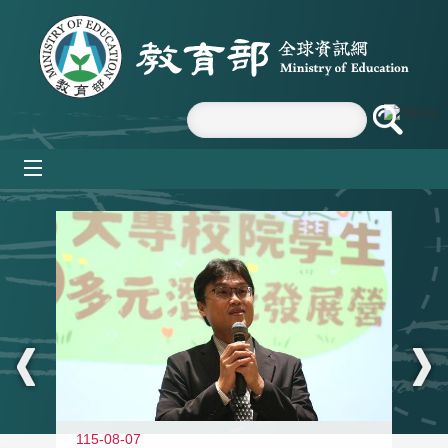
跳到主要內容區塊
mobile_menu
:::
11
115-08-07