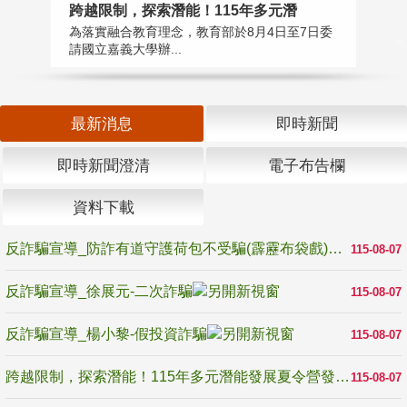
高
跨越限制，探索潛能！115年多元潛
教
為落實融合教育理念，教育部於8月4日至7日委
博
請國立嘉義大學辦...
最新消息
即時新聞
即時新聞澄清
電子布告欄
資料下載
反詐騙宣導_防詐有道守護荷包不受騙(霹靂布袋戲)
115-08-07
反詐騙宣導_徐展元-二次詐騙
115-08-07
反詐騙宣導_楊小黎-假投資詐騙
115-08-07
跨越限制，探索潛能！115年多元潛能發展夏令營發掘生命無限可能
115-08-07