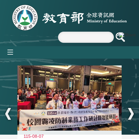
跳到主要內容區塊
mobile_menu
:::
115-08-07
11