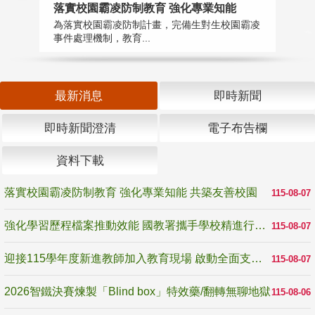
落實校園霸凌防制教育 強化專業知能
迎
為落實校園霸凌防制計畫，完備生對生校園霸凌
1
事件處理機制，教育...
數
最新消息
即時新聞
即時新聞澄清
電子布告欄
資料下載
落實校園霸凌防制教育 強化專業知能 共築友善校園
115-08-07
強化學習歷程檔案推動效能 國教署攜手學校精進行政與教學支持
115-08-07
迎接115學年度新進教師加入教育現場 啟動全面支持陪伴
115-08-07
2026智鐵決賽煉製「Blind box」特效藥/翻轉無聊地獄
115-08-06