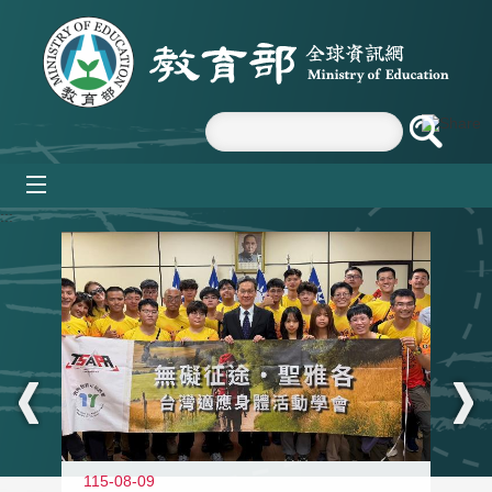
跳到主要內容區塊
mobile_menu
:::
115-08-09
11