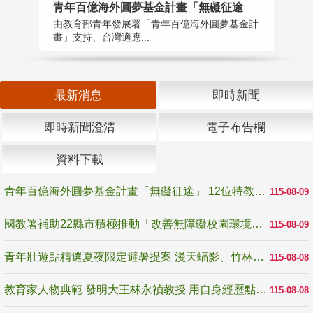
青年百億海外圓夢基金計畫「無礙征途
國
由教育部青年發展署「青年百億海外圓夢基金計
無
畫」支持、台灣適應...
是
最新消息
即時新聞
即時新聞澄清
電子布告欄
資料下載
青年百億海外圓夢基金計畫「無礙征途」 12位特教與弱勢青年勇闖西班牙 跨越感官限制見證生命蛻變
115-08-09
國教署補助22縣市積極推動「改善無障礙校園環境計畫」 打造友善、安全、無礙學習空間
115-08-09
青年壯遊點精選夏夜限定避暑提案 漫天蝠影、竹林尋蛙、茶香夜觀 邀青年暮色出發
115-08-08
教育家人物典範 發明大王林永禎教授 用自身經歷點亮學生的路
115-08-08