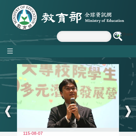
跳到主要內容區塊
mobile_menu
:::
11
115-08-07