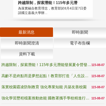
高
跨越限制，探索潛能！115年多元潛
教
為落實融合教育理念，教育部於8月4日至7日委
博
請國立嘉義大學辦...
最新消息
即時新聞
即時新聞澄清
電子布告欄
資料下載
跨越限制，探索潛能！115年多元潛能發展夏令營發掘生命無限可能
115-08-07
高齡不是終點而是夢想起點！教育部打造「人生設計夢工場」 參展第3屆高齡健康產業博覽會
115-08-07
落實校園霸凌防制教育 強化專業知能 共築友善校園
115-08-07
強化學習歷程檔案推動效能 國教署攜手學校精進行政與教學支持
115-08-07