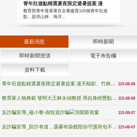
教
青年壯遊點精選夏夜限定避暑提案 漫
在
教育部青年發展署在全臺建置100個青年壯遊
譽
點，提供山林、海洋...
最新消息
即時新聞
即時新聞澄清
電子布告欄
資料下載
青年壯遊點精選夏夜限定避暑提案 漫天蝠影、竹林尋蛙、茶香夜觀 邀青年暮色出發
115-08-08
教育家人物典範 發明大王林永禎教授 用自身經歷點亮學生的路
115-08-08
反詐騙宣導_楊小黎-假投資詐騙
115-08-07
反詐騙宣導_防詐有道，霹靂布袋戲陪你守護荷包不受騙
115-08-07