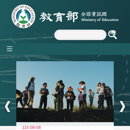
跳到主要內容區塊
mobile_menu
:::
11
115-08-08