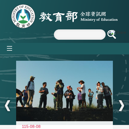
跳到主要內容區塊
mobile_menu
:::
11
115-08-08