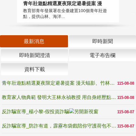
教
青年壯遊點精選夏夜限定避暑提案 漫
在
教育部青年發展署在全臺建置100個青年壯遊
譽
點，提供山林、海洋...
最新消息
即時新聞
即時新聞澄清
電子布告欄
資料下載
青年壯遊點精選夏夜限定避暑提案 漫天蝠影、竹林尋蛙、茶香夜觀 邀青年暮色出發
115-08-08
教育家人物典範 發明大王林永禎教授 用自身經歷點亮學生的路
115-08-08
反詐騙宣導_楊小黎-假投資詐騙
115-08-07
反詐騙宣導_防詐有道，霹靂布袋戲陪你守護荷包不受騙
115-08-07