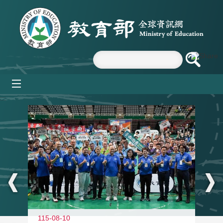
跳到主要內容區塊
mobile_menu
:::
115-08-10
11