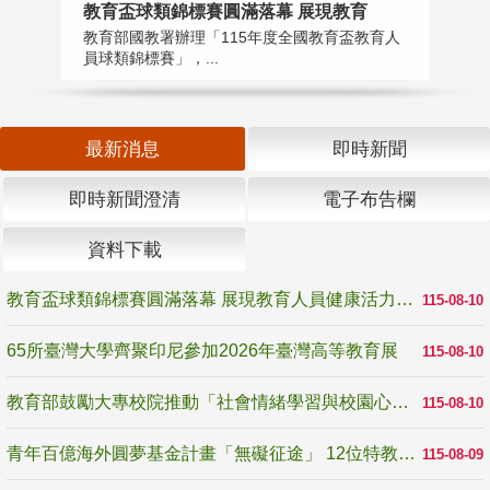
教育盃球類錦標賽圓滿落幕 展現教育
6
教育部國教署辦理「115年度全國教育盃教育人
「
員球類錦標賽」，...
首
最新消息
即時新聞
即時新聞澄清
電子布告欄
資料下載
教育盃球類錦標賽圓滿落幕 展現教育人員健康活力與團隊精神
115-08-10
65所臺灣大學齊聚印尼參加2026年臺灣高等教育展
115-08-10
教育部鼓勵大專校院推動「社會情緒學習與校園心理健康促進計畫」 培育校園「心」韌性
115-08-10
青年百億海外圓夢基金計畫「無礙征途」 12位特教與弱勢青年勇闖西班牙 跨越感官限制見證生命蛻變
115-08-09