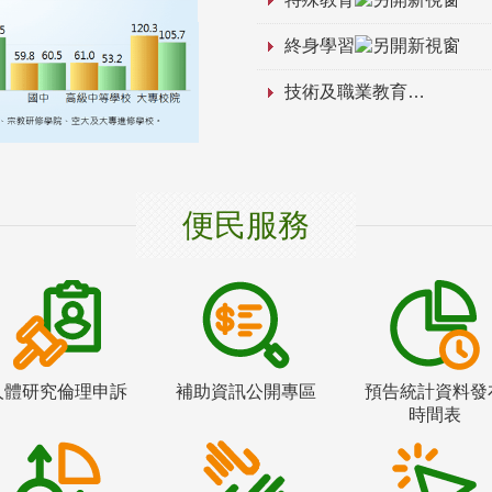
終身學習
技術及職業教育
便民服務
人體研究倫理申訴
補助資訊公開專區
預告統計資料發
時間表