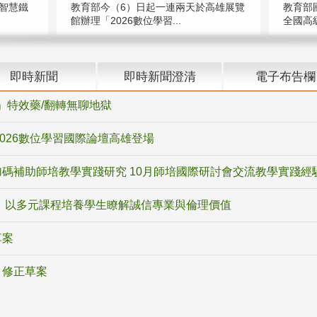
智慧鐵
教育部今（6）日起一連兩天於高雄展覽
教育部
館辦理「2026數位學習...
全國高級
即時新聞
即時新聞澄清
電子布告欄
ox」特效藥/翻轉無聊地獄
2026數位學習國際論壇高雄登場
碼補助師培教學實踐研究 10月師培國際研討會交流教學實踐經
 以多元課程培養學生瞭解誠信專業與倫理價值
草案
》修正草案