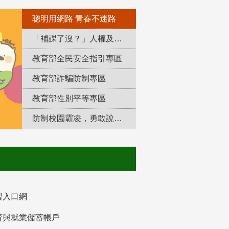
聰明用網路 青春不迷路
「補課了沒？」人權及轉型正義教育專區
教育部全民安全指引專區
教育部詐騙防制專區
教育部性別平等專區
防制校園霸凌，勇敢說出來！
習入口網
育與就業儲蓄帳戶