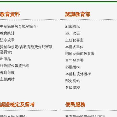
教育資料
認識教育部
中華民國教育現況簡介
組織概況
教育統計
部、次長
法令規章
主任秘書室
獎補助規定(含教育經費分配審議
本部各單位
委員會)
國民及學前教育署
出版品
青年發展署
行政院公報資訊網
部屬機構
教育剪影
本部駐境外機構
主題網站
部史網站
各級學校
認證檢定及留考
便民服務
華語文能力測驗
教育部全民安全指引專區