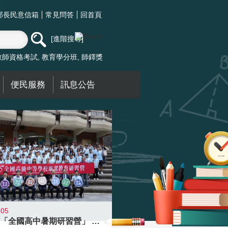
部長民意信箱
常見問答
回首頁
進階搜尋
教師資格考試
教育學分班
師鐸獎
便民服務
訊息公告
-05
國教署「全國高中暑期研習營」 以多