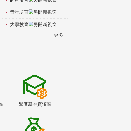
青年培育
大學教育
更多
布
學產基金資源區