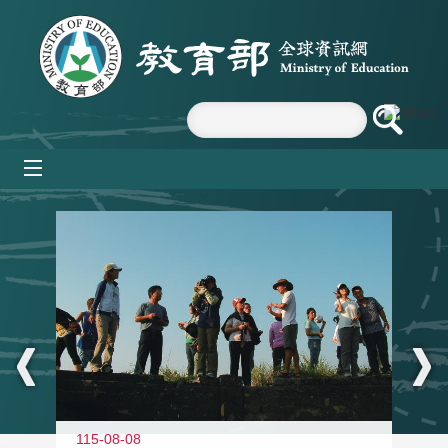
跳到主要內容區塊
mobile_menu
:::
11
115-08-08