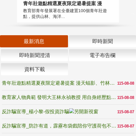
教
青年壯遊點精選夏夜限定避暑提案 漫
在
教育部青年發展署在全臺建置100個青年壯遊
譽
點，提供山林、海洋...
最新消息
即時新聞
即時新聞澄清
電子布告欄
資料下載
青年壯遊點精選夏夜限定避暑提案 漫天蝠影、竹林尋蛙、茶香夜觀 邀青年暮色出發
115-08-08
教育家人物典範 發明大王林永禎教授 用自身經歷點亮學生的路
115-08-08
反詐騙宣導_楊小黎-假投資詐騙
115-08-07
反詐騙宣導_防詐有道，霹靂布袋戲陪你守護荷包不受騙
115-08-07