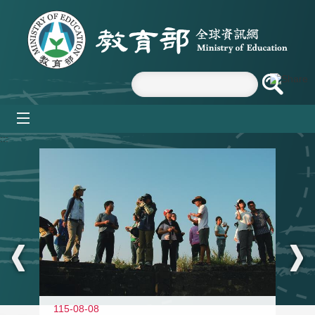
跳到主要內容區塊
mobile_menu
:::
11
115-08-08