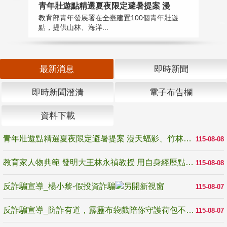
教
青年壯遊點精選夏夜限定避暑提案 漫
在
教育部青年發展署在全臺建置100個青年壯遊
譽
點，提供山林、海洋...
最新消息
即時新聞
即時新聞澄清
電子布告欄
資料下載
青年壯遊點精選夏夜限定避暑提案 漫天蝠影、竹林尋蛙、茶香夜觀 邀青年暮色出發
115-08-08
教育家人物典範 發明大王林永禎教授 用自身經歷點亮學生的路
115-08-08
反詐騙宣導_楊小黎-假投資詐騙
115-08-07
反詐騙宣導_防詐有道，霹靂布袋戲陪你守護荷包不受騙
115-08-07