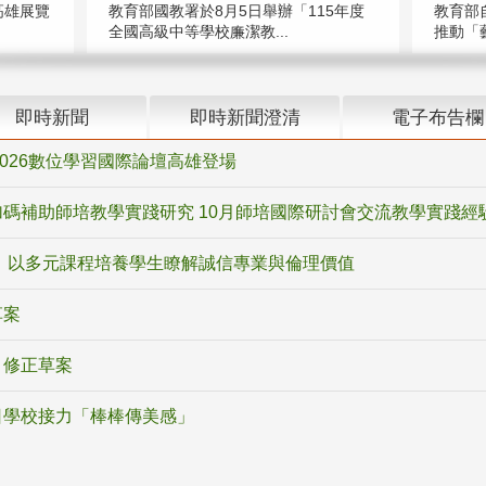
高雄展覽
教育部國教署於8月5日舉辦「115年度
教育部
全國高級中等學校廉潔教...
推動「藝
即時新聞
即時新聞澄清
電子布告欄
2026數位學習國際論壇高雄登場
碼補助師培教學實踐研究 10月師培國際研討會交流教學實踐經
 以多元課程培養學生瞭解誠信專業與倫理價值
草案
》修正草案
日學校接力「棒棒傳美感」