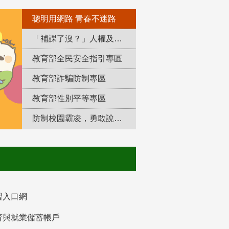
聰明用網路 青春不迷路
「補課了沒？」人權及轉型正義教育專區
教育部全民安全指引專區
教育部詐騙防制專區
教育部性別平等專區
防制校園霸凌，勇敢說出來！
習入口網
育與就業儲蓄帳戶