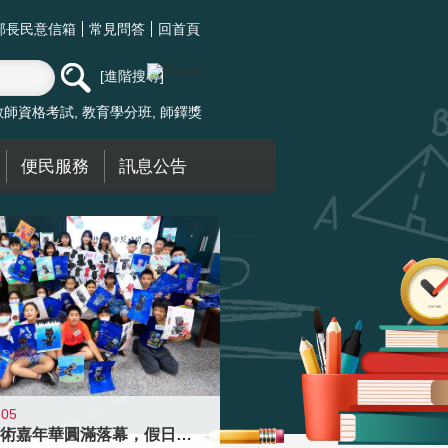
部長民意信箱
常見問答
回首頁
進階搜尋
教師資格考試
教育學分班
師鐸獎
便民服務
訊息公告
-05
學校藝術嘉年華圓滿落幕，假日學校接