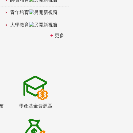
青年培育
大學教育
更多
布
學產基金資源區