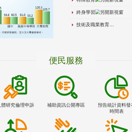
終身學習
技術及職業教育
便民服務
人體研究倫理申訴
補助資訊公開專區
預告統計資料發
時間表