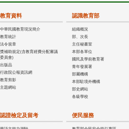
教育資料
認識教育部
中華民國教育現況簡介
組織概況
教育統計
部、次長
法令規章
主任秘書室
獎補助規定(含教育經費分配審議
本部各單位
委員會)
國民及學前教育署
出版品
青年發展署
行政院公報資訊網
部屬機構
教育剪影
本部駐境外機構
主題網站
部史網站
各級學校
認證檢定及留考
便民服務
華語文能力測驗
教育部全民安全指引專區