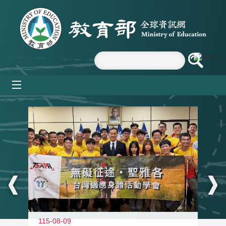
跳到主要內容區塊
mobile_menu
:::
115-08-09
11