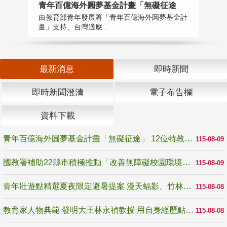
青年百億海外圓夢基金計畫「無礙征途
國
由教育部青年發展署「青年百億海外圓夢基金計
無
畫」支持、台灣適應...
是
最新消息
即時新聞
即時新聞澄清
電子布告欄
資料下載
青年百億海外圓夢基金計畫「無礙征途」 12位特教與弱勢青年勇闖西班牙 跨越感官限制見證生命蛻變
115-08-09
國教署補助22縣市積極推動「改善無障礙校園環境計畫」 打造友善、安全、無礙學習空間
115-08-09
青年壯遊點精選夏夜限定避暑提案 漫天蝠影、竹林尋蛙、茶香夜觀 邀青年暮色出發
115-08-08
教育家人物典範 發明大王林永禎教授 用自身經歷點亮學生的路
115-08-08