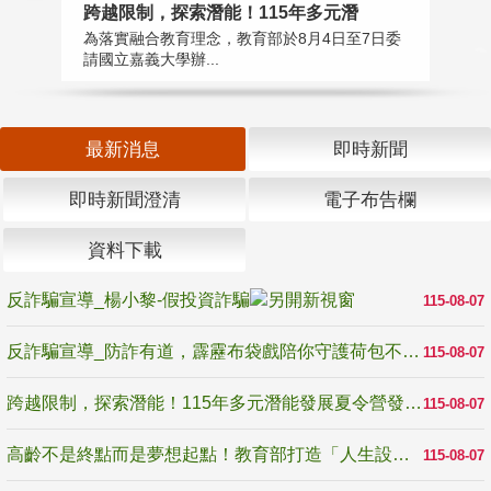
高
跨越限制，探索潛能！115年多元潛
教
為落實融合教育理念，教育部於8月4日至7日委
博
請國立嘉義大學辦...
最新消息
即時新聞
即時新聞澄清
電子布告欄
資料下載
反詐騙宣導_楊小黎-假投資詐騙
115-08-07
反詐騙宣導_防詐有道，霹靂布袋戲陪你守護荷包不受騙
115-08-07
跨越限制，探索潛能！115年多元潛能發展夏令營發掘生命無限可能
115-08-07
高齡不是終點而是夢想起點！教育部打造「人生設計夢工場」 參展第3屆高齡健康產業博覽會
115-08-07