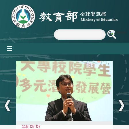
跳到主要內容區塊
mobile_menu
:::
11
115-08-07