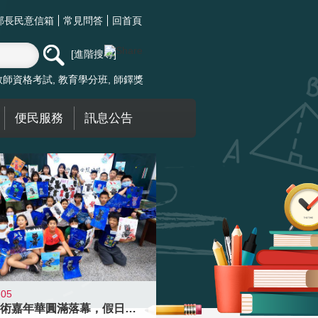
部長民意信箱
常見問答
回首頁
進階搜尋
教師資格考試
教育學分班
師鐸獎
便民服務
訊息公告
-05
學校藝術嘉年華圓滿落幕，假日學校接