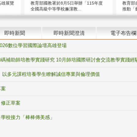
高雄展覽
教育部國教署於8月5日舉辦「115年度
教育部
全國高級中等學校廉潔教...
推動「藝
即時新聞
即時新聞澄清
電子布告欄
2026數位學習國際論壇高雄登場
碼補助師培教學實踐研究 10月師培國際研討會交流教學實踐經
 以多元課程培養學生瞭解誠信專業與倫理價值
草案
》修正草案
日學校接力「棒棒傳美感」