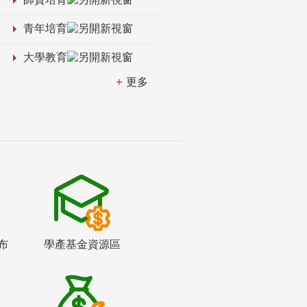
青年培育
大學教育
更多
布
學產基金資源區