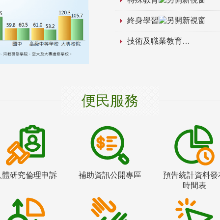
終身學習
技術及職業教育
便民服務
人體研究倫理申訴
補助資訊公開專區
預告統計資料發
時間表