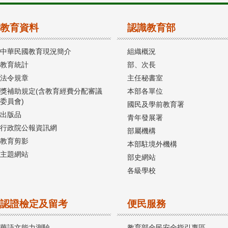
教育資料
認識教育部
中華民國教育現況簡介
組織概況
教育統計
部、次長
法令規章
主任秘書室
獎補助規定(含教育經費分配審議
本部各單位
委員會)
國民及學前教育署
出版品
青年發展署
行政院公報資訊網
部屬機構
教育剪影
本部駐境外機構
主題網站
部史網站
各級學校
認證檢定及留考
便民服務
華語文能力測驗
教育部全民安全指引專區