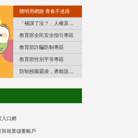
聰明用網路 青春不迷路
「補課了沒？」人權及轉型正義教育專區
教育部全民安全指引專區
教育部詐騙防制專區
教育部性別平等專區
防制校園霸凌，勇敢說出來！
習入口網
育與就業儲蓄帳戶