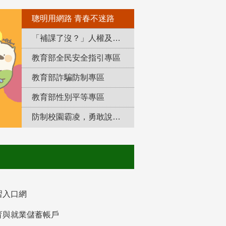
聰明用網路 青春不迷路
「補課了沒？」人權及轉型正義教育專區
教育部全民安全指引專區
教育部詐騙防制專區
教育部性別平等專區
防制校園霸凌，勇敢說出來！
習入口網
育與就業儲蓄帳戶