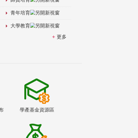
青年培育
大學教育
更多
布
學產基金資源區