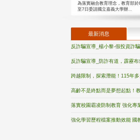
為落實融合教育理念，教育部於8
至7日委請國立嘉義大學辦...
最新消息
反詐騙宣導_楊小黎-假投資詐
反詐騙宣導_防詐有道，霹靂布
跨越限制，探索潛能！115年
高齡不是終點而是夢想起點！教
落實校園霸凌防制教育 強化專
強化學習歷程檔案推動效能 國