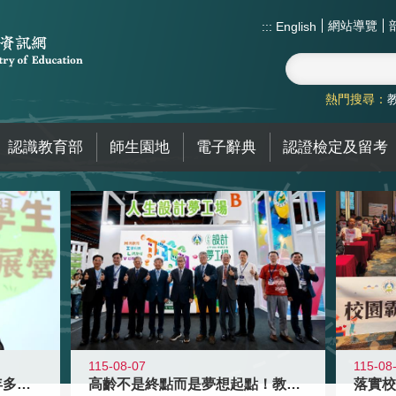
網站導覽
:::
English
熱門搜尋：
認識教育部
師生園地
電子辭典
認證檢定及留考
115-08-07
115-08
高齡不是終點而是夢想起點！教育部打
跨越限制，探索潛能！115年多元潛