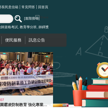
部長民意信箱
常見問答
回首頁
進階搜尋
教師資格考試
教育學分班
師鐸獎
便民服務
訊息公告
-07
落實校園霸凌防制教育 強化專業知能