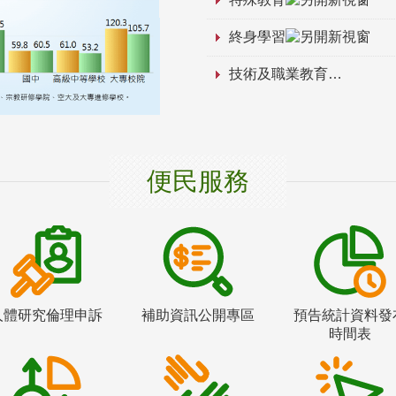
終身學習
技術及職業教育
便民服務
人體研究倫理申訴
補助資訊公開專區
預告統計資料發
時間表