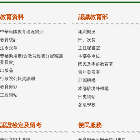
教育資料
認識教育部
中華民國教育現況簡介
組織概況
教育統計
部、次長
法令規章
主任秘書室
獎補助規定(含教育經費分配審議
本部各單位
委員會)
國民及學前教育署
出版品
青年發展署
行政院公報資訊網
部屬機構
教育剪影
本部駐境外機構
主題網站
部史網站
各級學校
認證檢定及留考
便民服務
華語文能力測驗
教育部全民安全指引專區