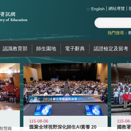
網站導覽
:::
English
熱門搜尋：
認識教育部
師生園地
電子辭典
認證檢定及留考
115-08-06
115-08
匯聚全球視野深化師生AI素養 20
智慧鐵