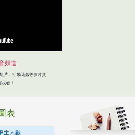
音頻道
短片、活動花絮等影片資
躍收看！
圖表