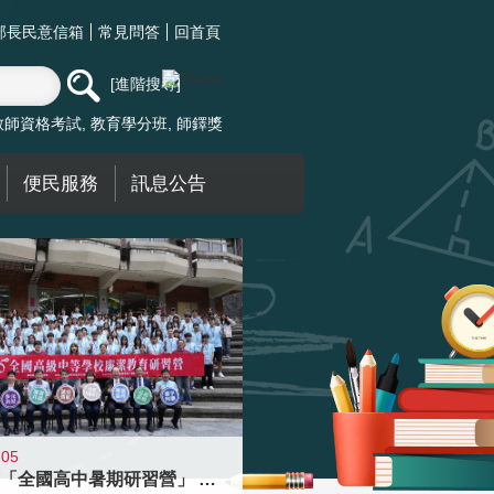
部長民意信箱
常見問答
回首頁
進階搜尋
教師資格考試
教育學分班
師鐸獎
便民服務
訊息公告
-05
國教署「全國高中暑期研習營」 以多