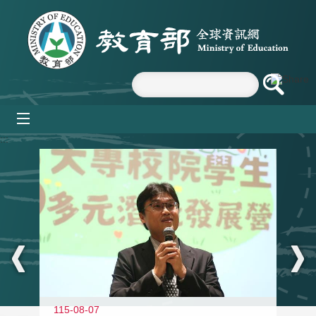
跳到主要內容區塊
mobile_menu
:::
11
115-08-07