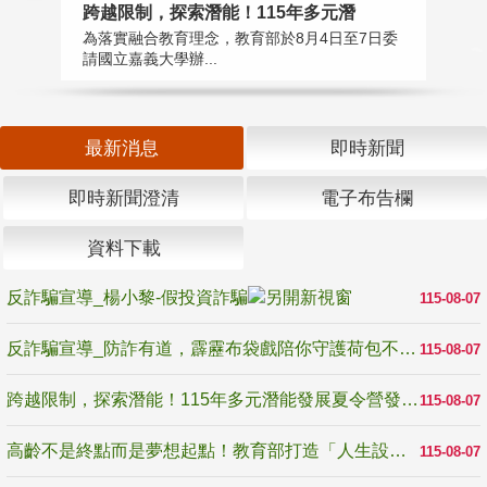
高
跨越限制，探索潛能！115年多元潛
教
為落實融合教育理念，教育部於8月4日至7日委
博
請國立嘉義大學辦...
最新消息
即時新聞
即時新聞澄清
電子布告欄
資料下載
反詐騙宣導_楊小黎-假投資詐騙
115-08-07
反詐騙宣導_防詐有道，霹靂布袋戲陪你守護荷包不受騙
115-08-07
跨越限制，探索潛能！115年多元潛能發展夏令營發掘生命無限可能
115-08-07
高齡不是終點而是夢想起點！教育部打造「人生設計夢工場」 參展第3屆高齡健康產業博覽會
115-08-07