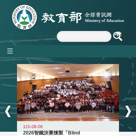
跳到主要內容區塊
mobile_menu
:::
115-08-06
2026智鐵決賽煉製「Blind
11