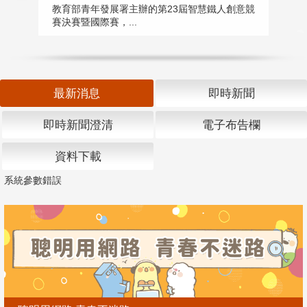
匯
教育部青年發展署主辦的第23屆智慧鐵人創意競
賽決賽暨國際賽，...
教
「
最新消息
即時新聞
即時新聞澄清
電子布告欄
資料下載
系統參數錯誤