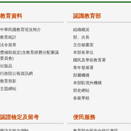
教育資料
認識教育部
中華民國教育現況簡介
組織概況
教育統計
部、次長
法令規章
主任秘書室
獎補助規定(含教育經費分配審議
本部各單位
委員會)
國民及學前教育署
出版品
青年發展署
行政院公報資訊網
部屬機構
教育剪影
本部駐境外機構
主題網站
部史網站
各級學校
認證檢定及留考
便民服務
華語文能力測驗
教育部全民安全指引專區