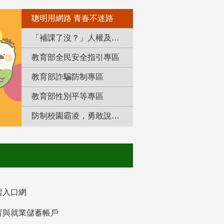
聰明用網路 青春不迷路
「補課了沒？」人權及轉型正義教育專區
教育部全民安全指引專區
教育部詐騙防制專區
教育部性別平等專區
防制校園霸凌，勇敢說出來！
習入口網
育與就業儲蓄帳戶