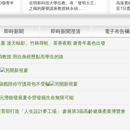
在明新科技大學任教、有「發明大王」
0個青年
為落實
之稱的榮譽講座教授林永禎，...
至7日委
即時新聞
即時新聞澄清
電子布告欄
案 漫天蝠影、竹林尋蛙、茶香夜觀 邀青年暮色出發
禎教授 用自身經歷點亮學生的路
騙
袋戲陪你守護荷包不受騙
多元潛能發展夏令營發掘生命無限可能
育部打造「人生設計夢工場」 參展第3屆高齡健康產業博覽會