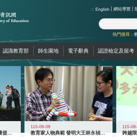
網站導覽
:::
English
熱門搜尋：
認識教育部
師生園地
電子辭典
認證檢定及留考
115-08-08
115-08
教育家人物典範 發明大王林永禎教授
青年壯遊點精選夏夜限定避暑提案 漫