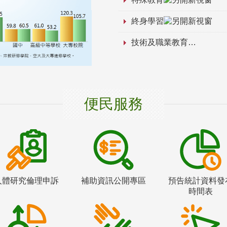
終身學習
技術及職業教育
便民服務
人體研究倫理申訴
補助資訊公開專區
預告統計資料發
時間表