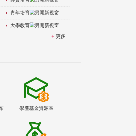
青年培育
大學教育
更多
布
學產基金資源區