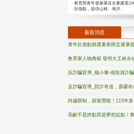
教育部青年發展署在全臺建置10
壯遊點，提供山林、海洋...
最新消息
青年壯遊點精選夏夜限定避暑提
教育家人物典範 發明大王林永
反詐騙宣導_楊小黎-假投資詐
反詐騙宣導_防詐有道，霹靂布
跨越限制，探索潛能！115年
高齡不是終點而是夢想起點！教