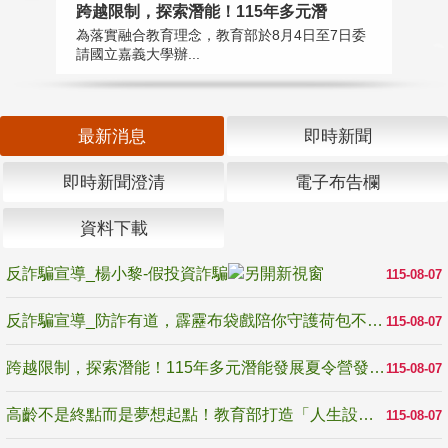
高
跨越限制，探索潛能！115年多元潛
教
為落實融合教育理念，教育部於8月4日至7日委
博
請國立嘉義大學辦...
最新消息
即時新聞
即時新聞澄清
電子布告欄
資料下載
反詐騙宣導_楊小黎-假投資詐騙
115-08-07
反詐騙宣導_防詐有道，霹靂布袋戲陪你守護荷包不受騙
115-08-07
跨越限制，探索潛能！115年多元潛能發展夏令營發掘生命無限可能
115-08-07
高齡不是終點而是夢想起點！教育部打造「人生設計夢工場」 參展第3屆高齡健康產業博覽會
115-08-07