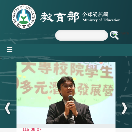
跳到主要內容區塊
mobile_menu
:::
11
115-08-07