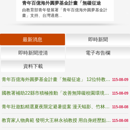
青年百億海外圓夢基金計畫「無礙征途
國
由教育部青年發展署「青年百億海外圓夢基金計
無
畫」支持、台灣適應...
是
最新消息
即時新聞
即時新聞澄清
電子布告欄
資料下載
青年百億海外圓夢基金計畫「無礙征途」 12位特教與弱勢青年勇闖西班牙 跨越感官限制見證生命蛻變
115-08-09
國教署補助22縣市積極推動「改善無障礙校園環境計畫」 打造友善、安全、無礙學習空間
115-08-09
青年壯遊點精選夏夜限定避暑提案 漫天蝠影、竹林尋蛙、茶香夜觀 邀青年暮色出發
115-08-08
教育家人物典範 發明大王林永禎教授 用自身經歷點亮學生的路
115-08-08