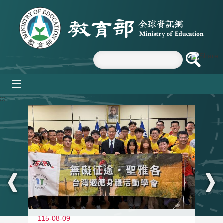
跳到主要內容區塊
mobile_menu
:::
115-08-09
11