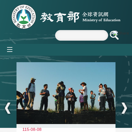
跳到主要內容區塊
mobile_menu
:::
11
115-08-08