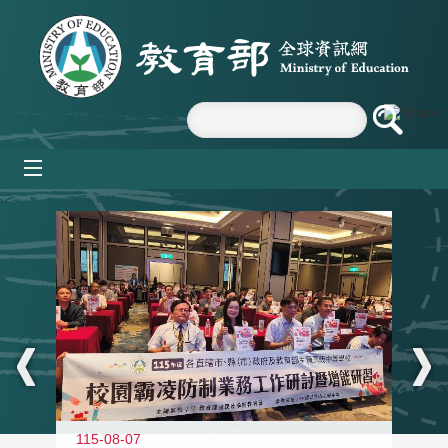
跳到主要內容區塊
mobile_menu
:::
115-08-07
11