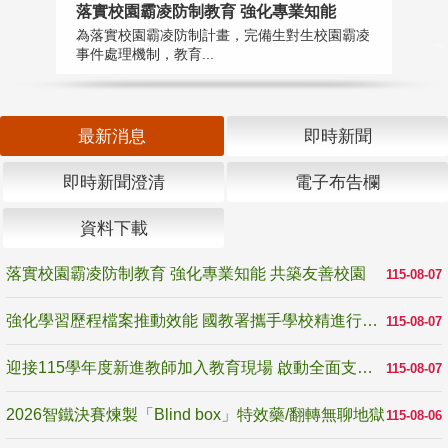
落實校園霸凌防制教育 強化專業知能
迎
為落實校園霸凌防制計畫，完備生對生校園霸凌
1
事件處理機制，教育...
數
最新消息
即時新聞
即時新聞澄清
電子布告欄
資料下載
落實校園霸凌防制教育 強化專業知能 共築友善校園
115-08-07
強化學習歷程檔案推動效能 國教署攜手學校精進行政與教學支持
115-08-07
迎接115學年度新進教師加入教育現場 啟動全面支持陪伴
115-08-07
2026智鐵決賽煉製「Blind box」特效藥/翻轉無聊地獄
115-08-06