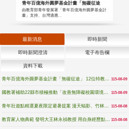
青年百億海外圓夢基金計畫「無礙征途
國
由教育部青年發展署「青年百億海外圓夢基金計
無
畫」支持、台灣適應...
是
最新消息
即時新聞
即時新聞澄清
電子布告欄
資料下載
青年百億海外圓夢基金計畫「無礙征途」 12位特教與弱勢青年勇闖西班牙 跨越感官限制見證生命蛻變
115-08-09
國教署補助22縣市積極推動「改善無障礙校園環境計畫」 打造友善、安全、無礙學習空間
115-08-09
青年壯遊點精選夏夜限定避暑提案 漫天蝠影、竹林尋蛙、茶香夜觀 邀青年暮色出發
115-08-08
教育家人物典範 發明大王林永禎教授 用自身經歷點亮學生的路
115-08-08