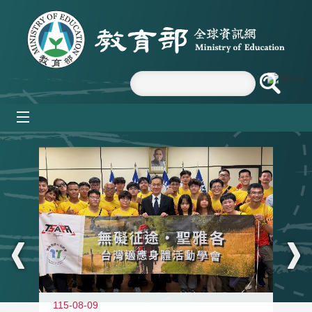
跳到主要內容區塊
mobile_menu
:::
115-08-09
11