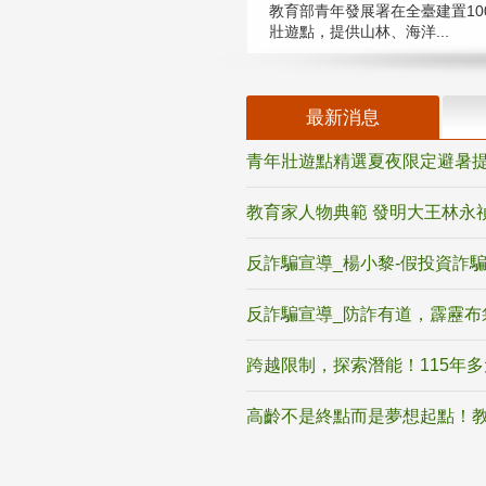
教育部青年發展署在全臺建置10
壯遊點，提供山林、海洋...
最新消息
青年壯遊點精選夏夜限定避暑提
教育家人物典範 發明大王林永
反詐騙宣導_楊小黎-假投資詐
反詐騙宣導_防詐有道，霹靂布
跨越限制，探索潛能！115年
高齡不是終點而是夢想起點！教