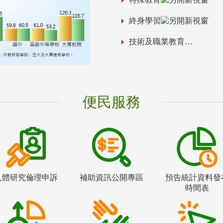
終身學習
技術及職業教育
便民服務
人體研究倫理申訴
補助資訊公開專區
預告統計資料發
時間表