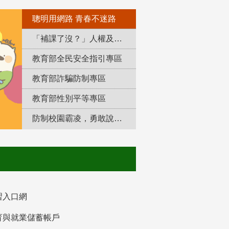
聰明用網路 青春不迷路
「補課了沒？」人權及轉型正義教育專區
教育部全民安全指引專區
教育部詐騙防制專區
教育部性別平等專區
防制校園霸凌，勇敢說出來！
習入口網
育與就業儲蓄帳戶