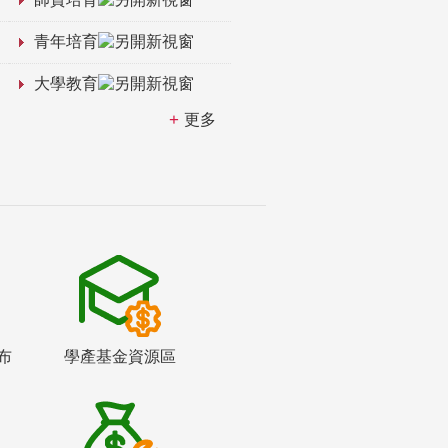
青年培育
大學教育
更多
布
學產基金資源區