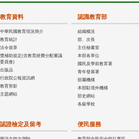
教育資料
認識教育部
中華民國教育現況簡介
組織概況
教育統計
部、次長
法令規章
主任秘書室
獎補助規定(含教育經費分配審議
本部各單位
委員會)
國民及學前教育署
出版品
青年發展署
行政院公報資訊網
部屬機構
教育剪影
本部駐境外機構
主題網站
部史網站
各級學校
認證檢定及留考
便民服務
華語文能力測驗
教育部全民安全指引專區