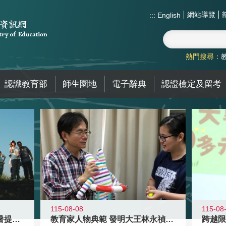
網站導覽
:::
English
熱門搜尋：
認識教育部
師生園地
電子辭典
認證檢定及留考
115-08-08
115-08
教育家人物典範 發明大王林永禎教授
青年壯遊點精選夏夜限定避暑提案 漫