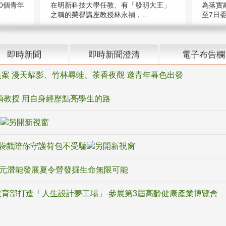
在明新科技大學任教、有「發明大王」
0個青年
為落實
之稱的榮譽講座教授林永禎，...
至7日委
即時新聞
即時新聞澄清
電子布告欄
案 漫天蝠影、竹林尋蛙、茶香夜觀 邀青年暮色出發
禎教授 用自身經歷點亮學生的路
騙
袋戲陪你守護荷包不受騙
多元潛能發展夏令營發掘生命無限可能
育部打造「人生設計夢工場」 參展第3屆高齡健康產業博覽會