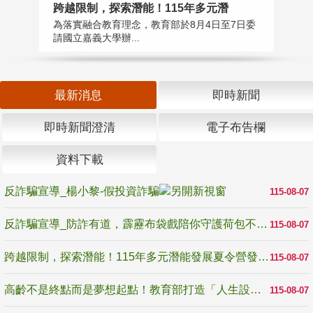
高
跨越限制，探索潛能！115年多元潛
教
為落實融合教育理念，教育部於8月4日至7日委
博
請國立嘉義大學辦...
最新消息
即時新聞
即時新聞澄清
電子布告欄
資料下載
反詐騙宣導_楊小黎-假投資詐騙
115-08-07
反詐騙宣導_防詐有道，霹靂布袋戲陪你守護荷包不受騙
115-08-07
跨越限制，探索潛能！115年多元潛能發展夏令營發掘生命無限可能
115-08-07
高齡不是終點而是夢想起點！教育部打造「人生設計夢工場」 參展第3屆高齡健康產業博覽會
115-08-07