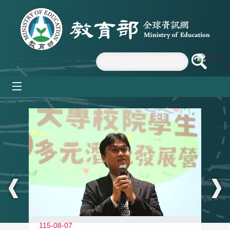
跳到主要內容區塊
mobile_menu
:::
11
115-08-07