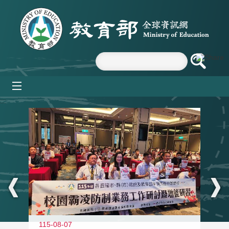
跳到主要內容區塊
mobile_menu
:::
115-08-07
11