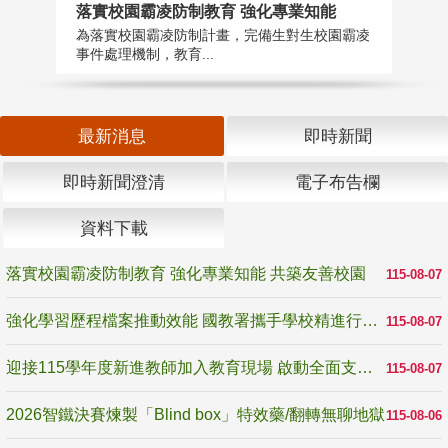
落實校園霸凌防制教育 強化專業知能
迎
為落實校園霸凌防制計畫，完備生對生校園霸凌
1
事件處理機制，教育...
數
最新消息
即時新聞
即時新聞澄清
電子布告欄
資料下載
落實校園霸凌防制教育 強化專業知能 共築友善校園
115-08-07
強化學習歷程檔案推動效能 國教署攜手學校精進行政與教學支持
115-08-07
迎接115學年度新進教師加入教育現場 啟動全面支持陪伴
115-08-07
2026智鐵決賽煉製「Blind box」特效藥/翻轉無聊地獄
115-08-06