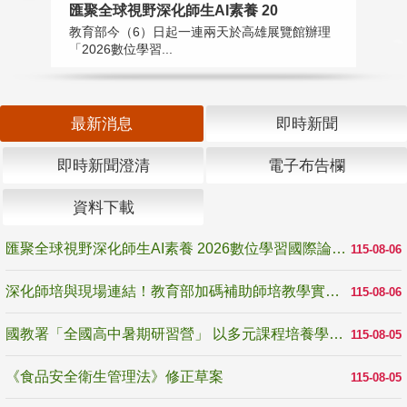
匯聚全球視野深化師生AI素養 20
國
教育部今（6）日起一連兩天於高雄展覽館辦理
教
「2026數位學習...
中
最新消息
即時新聞
即時新聞澄清
電子布告欄
資料下載
匯聚全球視野深化師生AI素養 2026數位學習國際論壇高雄登場
115-08-06
深化師培與現場連結！教育部加碼補助師培教學實踐研究 10月師培國際研討會交流教學實踐經驗
115-08-06
國教署「全國高中暑期研習營」 以多元課程培養學生瞭解誠信專業與倫理價值
115-08-05
《食品安全衛生管理法》修正草案
115-08-05