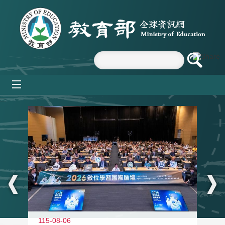
跳到主要內容區塊
mobile_menu
:::
115-08-06
11