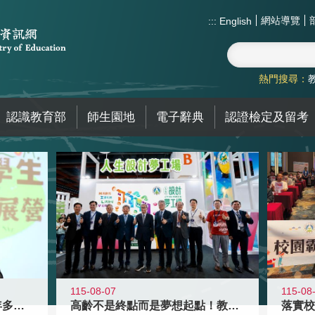
網站導覽
:::
English
熱門搜尋：
認識教育部
師生園地
電子辭典
認證檢定及留考
115-08-07
115-08
高齡不是終點而是夢想起點！教育部打
跨越限制，探索潛能！115年多元潛