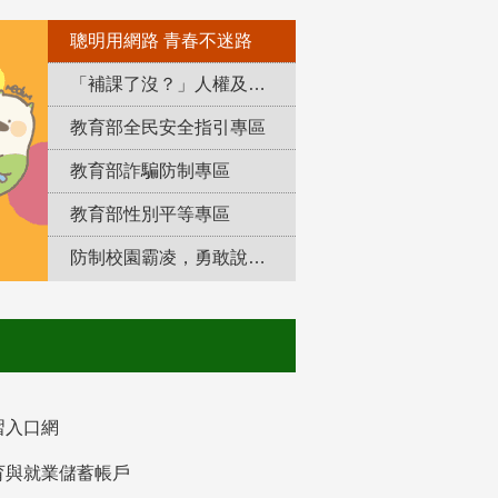
聰明用網路 青春不迷路
「補課了沒？」人權及轉型正義教育專區
教育部全民安全指引專區
教育部詐騙防制專區
教育部性別平等專區
防制校園霸凌，勇敢說出來！
習入口網
育與就業儲蓄帳戶