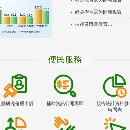
終身學習
技術及職業教育
便民服務
人體研究倫理申訴
補助資訊公開專區
預告統計資料發
時間表