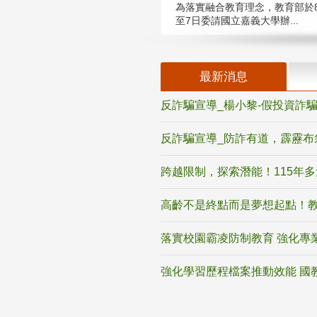
為落實融合教育理念，教育部於8
至7日委請國立嘉義大學辦...
最新消息
反詐騙宣導_楊小黎-假投資詐
反詐騙宣導_防詐有道，霹靂布
跨越限制，探索潛能！115年
高齡不是終點而是夢想起點！教
落實校園霸凌防制教育 強化專
強化學習歷程檔案推動效能 國