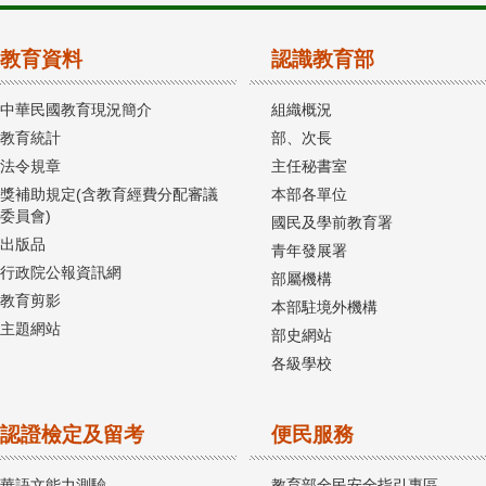
教育資料
認識教育部
中華民國教育現況簡介
組織概況
教育統計
部、次長
法令規章
主任秘書室
獎補助規定(含教育經費分配審議
本部各單位
委員會)
國民及學前教育署
出版品
青年發展署
行政院公報資訊網
部屬機構
教育剪影
本部駐境外機構
主題網站
部史網站
各級學校
認證檢定及留考
便民服務
華語文能力測驗
教育部全民安全指引專區