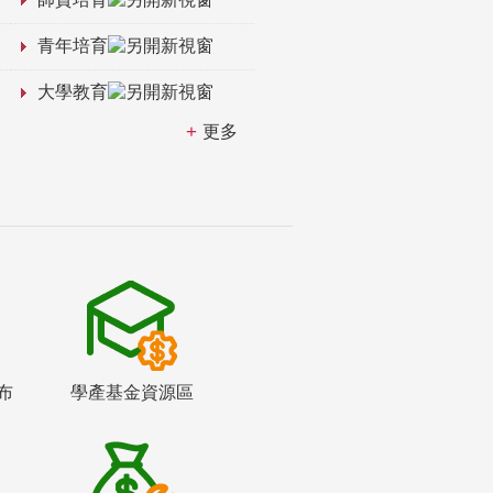
青年培育
大學教育
更多
布
學產基金資源區