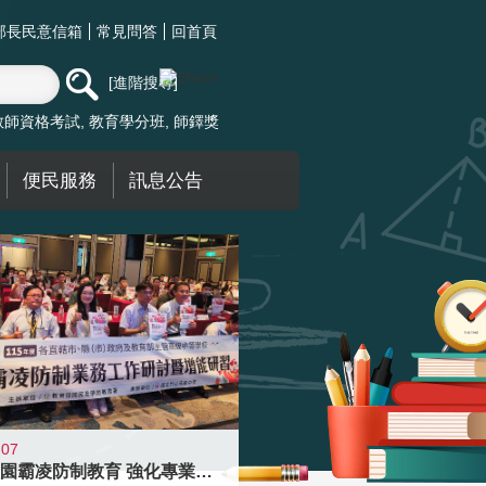
部長民意信箱
常見問答
回首頁
進階搜尋
教師資格考試
教育學分班
師鐸獎
便民服務
訊息公告
-07
落實校園霸凌防制教育 強化專業知能