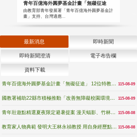
青年百億海外圓夢基金計畫「無礙征途
國
由教育部青年發展署「青年百億海外圓夢基金計
無
畫」支持、台灣適應...
是
最新消息
即時新聞
即時新聞澄清
電子布告欄
資料下載
青年百億海外圓夢基金計畫「無礙征途」 12位特教與弱勢青年勇闖西班牙 跨越感官限制見證生命蛻變
115-08-09
國教署補助22縣市積極推動「改善無障礙校園環境計畫」 打造友善、安全、無礙學習空間
115-08-09
青年壯遊點精選夏夜限定避暑提案 漫天蝠影、竹林尋蛙、茶香夜觀 邀青年暮色出發
115-08-08
教育家人物典範 發明大王林永禎教授 用自身經歷點亮學生的路
115-08-08