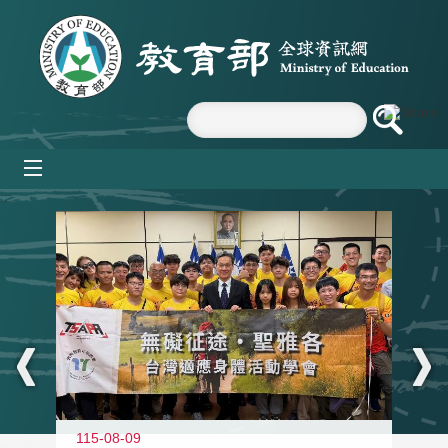
跳到主要內容區塊
mobile_menu
:::
115-08-09
11