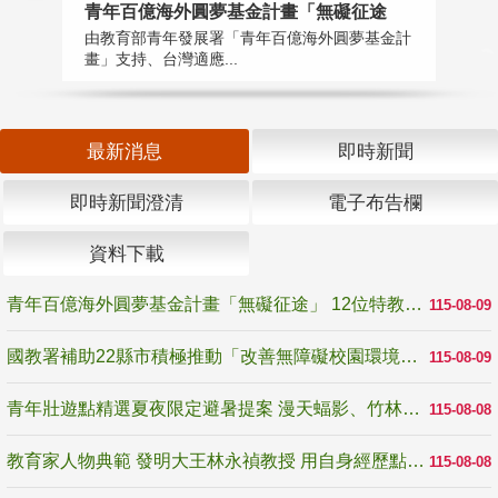
青年百億海外圓夢基金計畫「無礙征途
國
由教育部青年發展署「青年百億海外圓夢基金計
無
畫」支持、台灣適應...
是
最新消息
即時新聞
即時新聞澄清
電子布告欄
資料下載
青年百億海外圓夢基金計畫「無礙征途」 12位特教與弱勢青年勇闖西班牙 跨越感官限制見證生命蛻變
115-08-09
國教署補助22縣市積極推動「改善無障礙校園環境計畫」 打造友善、安全、無礙學習空間
115-08-09
青年壯遊點精選夏夜限定避暑提案 漫天蝠影、竹林尋蛙、茶香夜觀 邀青年暮色出發
115-08-08
教育家人物典範 發明大王林永禎教授 用自身經歷點亮學生的路
115-08-08