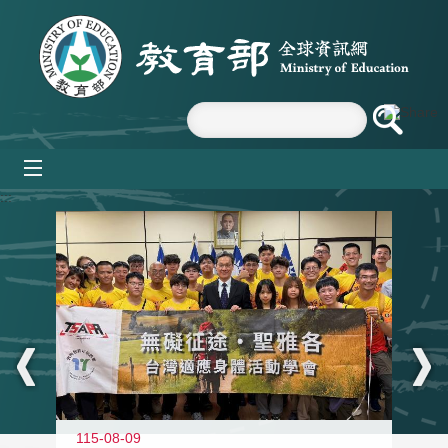
跳到主要內容區塊
mobile_menu
:::
115-08-09
11