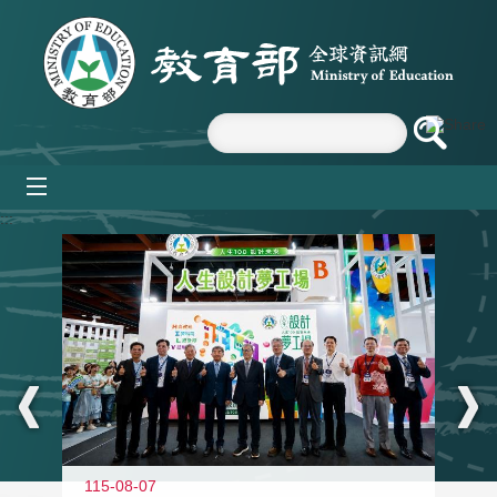
跳到主要內容區塊
mobile_menu
:::
115-08-07
11