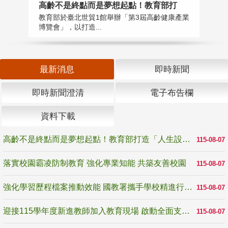
高齡不是終點而是夢想起點！教育部打
落
教育部於臺北世貿1館舉辦「第3屆高齡健康產業
為
博覽會」，以打造...
事
最新消息
即時新聞
即時新聞澄清
電子布告欄
資料下載
高齡不是終點而是夢想起點！教育部打造「人生設計夢工場」 參展第3屆高齡健康產業博覽會
115-08-07
落實校園霸凌防制教育 強化專業知能 共築友善校園
115-08-07
強化學習歷程檔案推動效能 國教署攜手學校精進行政與教學支持
115-08-07
迎接115學年度新進教師加入教育現場 啟動全面支持陪伴
115-08-07