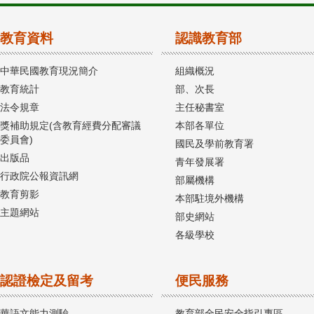
教育資料
認識教育部
中華民國教育現況簡介
組織概況
教育統計
部、次長
法令規章
主任秘書室
獎補助規定(含教育經費分配審議
本部各單位
委員會)
國民及學前教育署
出版品
青年發展署
行政院公報資訊網
部屬機構
教育剪影
本部駐境外機構
主題網站
部史網站
各級學校
認證檢定及留考
便民服務
華語文能力測驗
教育部全民安全指引專區