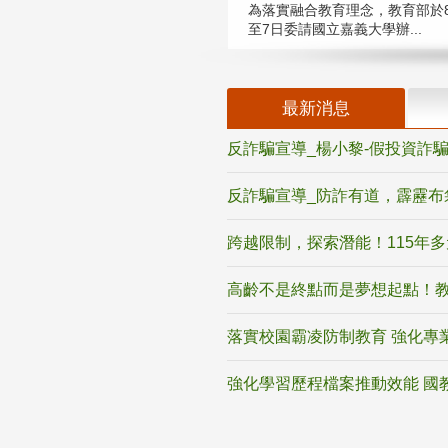
為落實融合教育理念，教育部於8
至7日委請國立嘉義大學辦...
最新消息
反詐騙宣導_楊小黎-假投資詐
反詐騙宣導_防詐有道，霹靂布
跨越限制，探索潛能！115年
高齡不是終點而是夢想起點！教
落實校園霸凌防制教育 強化專
強化學習歷程檔案推動效能 國