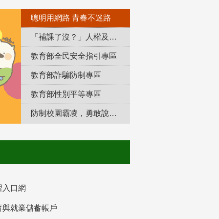
聰明用網路 青春不迷路
「補課了沒？」人權及轉型正義教育專區
教育部全民安全指引專區
教育部詐騙防制專區
教育部性別平等專區
防制校園霸凌，勇敢說出來！
習入口網
育與就業儲蓄帳戶