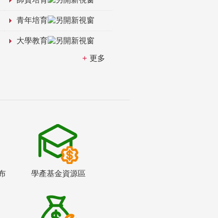
青年培育
大學教育
更多
布
學產基金資源區