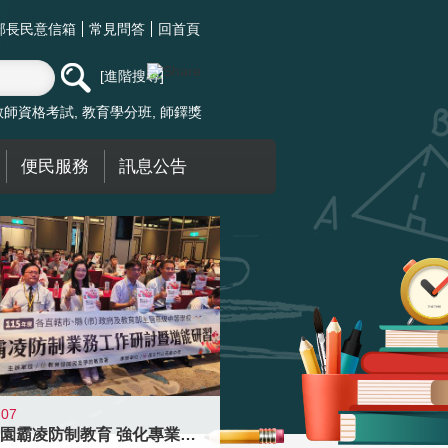
部長民意信箱
常見問答
回首頁
進階搜尋
教師資格考試
教育學分班
師鐸獎
便民服務
訊息公告
-07
落實校園霸凌防制教育 強化專業知能