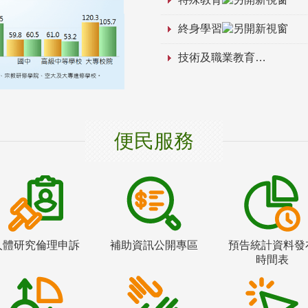
終身學習
技術及職業教育
便民服務
人體研究倫理申訴
補助資訊公開專區
預告統計資料發
時間表