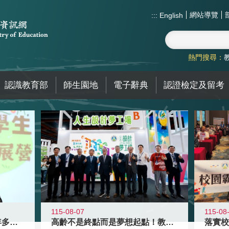
網站導覽
:::
English
熱門搜尋：
認識教育部
師生園地
電子辭典
認證檢定及留考
115-08-07
115-08
高齡不是終點而是夢想起點！教育部打
跨越限制，探索潛能！115年多元潛