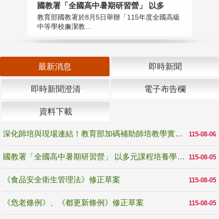
國教署「全國高中暑期研習營」 以多
學
教育部國教署於8月5日舉辦「115年度全國高級
教
中等學校廉潔教...
「
最新消息
即時新聞
即時新聞澄清
電子布告欄
資料下載
深化師培與現場連結！教育部加碼補助師培教學實踐研究 10月師培國際研討會交流教學實踐經驗
115-08-06
國教署「全國高中暑期研習營」 以多元課程培養學生瞭解誠信專業與倫理價值
115-08-05
《食品安全衛生管理法》修正草案
115-08-05
《危老條例》、《都更新條例》修正草案
115-08-05