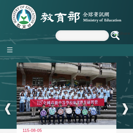
跳到主要內容區塊
mobile_menu
:::
115-08-05
11