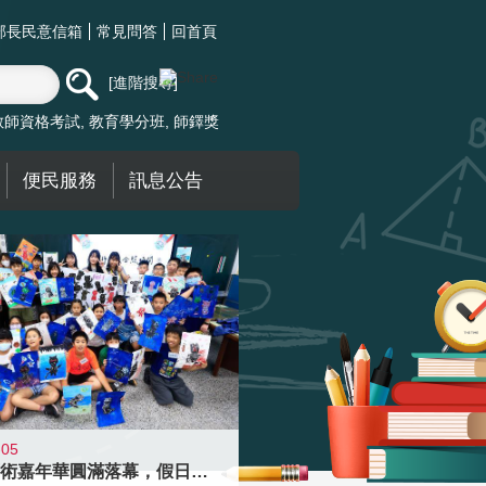
部長民意信箱
常見問答
回首頁
進階搜尋
教師資格考試
教育學分班
師鐸獎
便民服務
訊息公告
-05
學校藝術嘉年華圓滿落幕，假日學校接