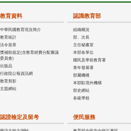
教育資料
認識教育部
中華民國教育現況簡介
組織概況
教育統計
部、次長
法令規章
主任秘書室
獎補助規定(含教育經費分配審議
本部各單位
委員會)
國民及學前教育署
出版品
青年發展署
行政院公報資訊網
部屬機構
教育剪影
本部駐境外機構
主題網站
部史網站
各級學校
認證檢定及留考
便民服務
華語文能力測驗
教育部全民安全指引專區