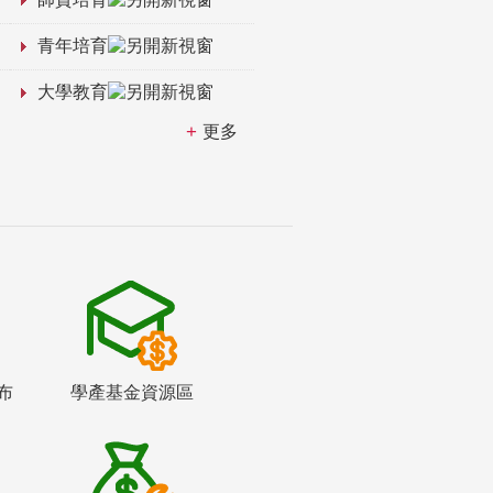
青年培育
大學教育
更多
布
學產基金資源區