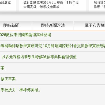
高雄展覽
教育部國教署於8月5日舉辦「115年度
教育部
全國高級中等學校廉潔教...
推動「藝
即時新聞
即時新聞澄清
電子布告欄
2026數位學習國際論壇高雄登場
碼補助師培教學實踐研究 10月師培國際研討會交流教學實踐經
 以多元課程培養學生瞭解誠信專業與倫理價值
草案
》修正草案
日學校接力「棒棒傳美感」