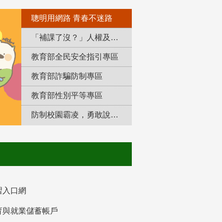
聰明用網路 青春不迷路
「補課了沒？」人權及轉型正義教育專區
教育部全民安全指引專區
教育部詐騙防制專區
教育部性別平等專區
防制校園霸凌，勇敢說出來！
習入口網
育與就業儲蓄帳戶