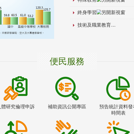
終身學習
技術及職業教育
便民服務
人體研究倫理申訴
補助資訊公開專區
預告統計資料發
時間表