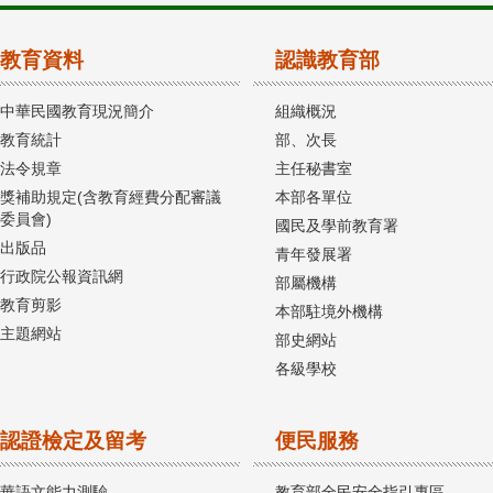
教育資料
認識教育部
中華民國教育現況簡介
組織概況
教育統計
部、次長
法令規章
主任秘書室
獎補助規定(含教育經費分配審議
本部各單位
委員會)
國民及學前教育署
出版品
青年發展署
行政院公報資訊網
部屬機構
教育剪影
本部駐境外機構
主題網站
部史網站
各級學校
認證檢定及留考
便民服務
華語文能力測驗
教育部全民安全指引專區