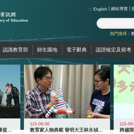
網站導覽
:::
English
熱門搜尋：
認識教育部
師生園地
電子辭典
認證檢定及留考
115-08-08
115-08
教育家人物典範 發明大王林永禎教授
青年壯遊點精選夏夜限定避暑提案 漫