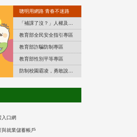
聰明用網路 青春不迷路
「補課了沒？」人權及轉型正義教育專區
教育部全民安全指引專區
教育部詐騙防制專區
教育部性別平等專區
防制校園霸凌，勇敢說出來！
習入口網
育與就業儲蓄帳戶