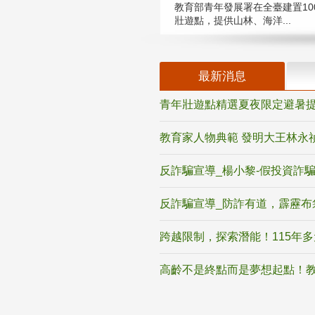
教育部青年發展署在全臺建置10
壯遊點，提供山林、海洋...
最新消息
青年壯遊點精選夏夜限定避暑提
教育家人物典範 發明大王林永
反詐騙宣導_楊小黎-假投資詐
反詐騙宣導_防詐有道，霹靂布
跨越限制，探索潛能！115年
高齡不是終點而是夢想起點！教