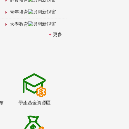
青年培育
大學教育
更多
布
學產基金資源區