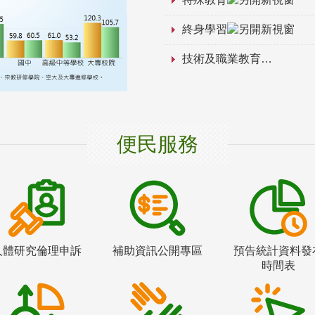
終身學習
技術及職業教育
便民服務
人體研究倫理申訴
補助資訊公開專區
預告統計資料發
時間表