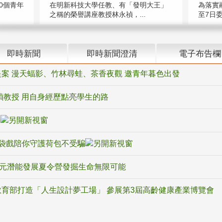
在明新科技大學任教、有「發明大王」
0個青年
為落實
之稱的榮譽講座教授林永禎，...
至7日委
即時新聞
即時新聞澄清
電子布告欄
案 漫天蝠影、竹林尋蛙、茶香夜觀 邀青年暮色出發
禎教授 用自身經歷點亮學生的路
騙
袋戲陪你守護荷包不受騙
多元潛能發展夏令營發掘生命無限可能
育部打造「人生設計夢工場」 參展第3屆高齡健康產業博覽會