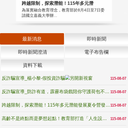
高
跨越限制，探索潛能！115年多元潛
教
為落實融合教育理念，教育部於8月4日至7日委
博
請國立嘉義大學辦...
最新消息
即時新聞
即時新聞澄清
電子布告欄
資料下載
反詐騙宣導_楊小黎-假投資詐騙
115-08-07
反詐騙宣導_防詐有道，霹靂布袋戲陪你守護荷包不受騙
115-08-07
跨越限制，探索潛能！115年多元潛能發展夏令營發掘生命無限可能
115-08-07
高齡不是終點而是夢想起點！教育部打造「人生設計夢工場」 參展第3屆高齡健康產業博覽會
115-08-07