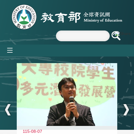
跳到主要內容區塊
mobile_menu
:::
11
115-08-07