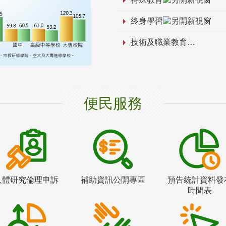
終身學習
技術及職業教育
便民服務
人體研究倫理申訴
補助資訊公開專區
預告統計資料發
時間表