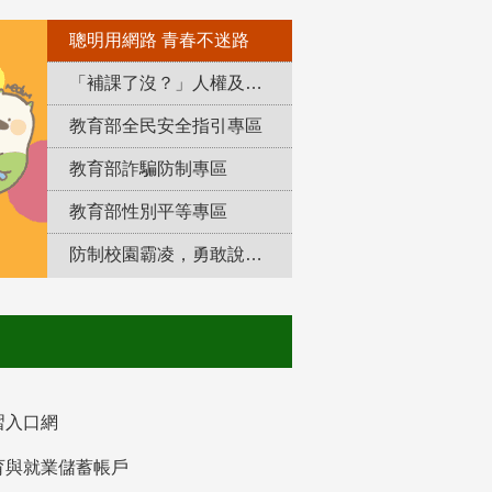
聰明用網路 青春不迷路
「補課了沒？」人權及轉型正義教育專區
教育部全民安全指引專區
教育部詐騙防制專區
教育部性別平等專區
防制校園霸凌，勇敢說出來！
習入口網
育與就業儲蓄帳戶