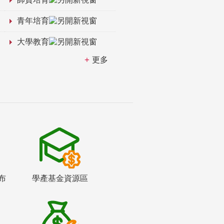
青年培育
大學教育
更多
布
學產基金資源區