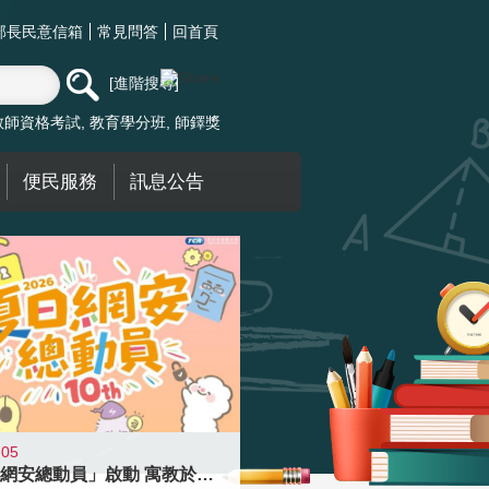
部長民意信箱
常見問答
回首頁
進階搜尋
教師資格考試
教育學分班
師鐸獎
便民服務
訊息公告
-05
「夏日網安總動員」啟動 寓教於樂提