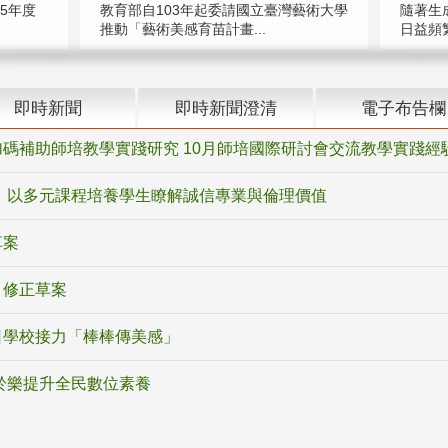
5年度
教育部自103年起委請國立臺灣藝術大學
隨著生
推動「藝術美感育苗計畫...
日益頻繁
即時新聞
即時新聞澄清
電子布告欄
碼補助師培教學實踐研究 10月師培國際研討會交流教學實踐經
 以多元課程培養學生瞭解誠信專業與倫理價值
草案
》修正草案
日學校接力「棒棒傳美感」
於樂提升全民數位素養