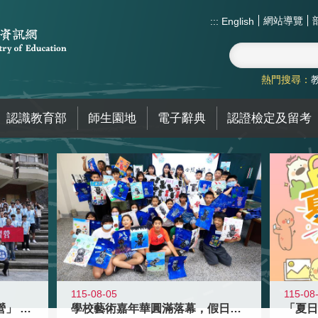
網站導覽
:::
English
熱門搜尋：
認識教育部
師生園地
電子辭典
認證檢定及留考
115-08-05
115-08
國教署「全國高中暑期研習營」 以多
學校藝術嘉年華圓滿落幕，假日學校接