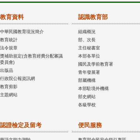
教育資料
認識教育部
中華民國教育現況簡介
組織概況
教育統計
部、次長
法令規章
主任秘書室
獎補助規定(含教育經費分配審議
本部各單位
委員會)
國民及學前教育署
出版品
青年發展署
行政院公報資訊網
部屬機構
教育剪影
本部駐境外機構
主題網站
部史網站
各級學校
認證檢定及留考
便民服務
華語文能力測驗
教育部全民安全指引專區