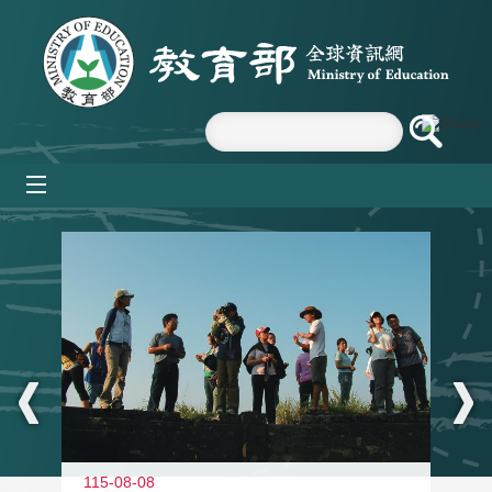
跳到主要內容區塊
mobile_menu
:::
11
115-08-08