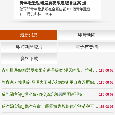
教
青年壯遊點精選夏夜限定避暑提案 漫
在
教育部青年發展署在全臺建置100個青年壯遊
譽
點，提供山林、海洋...
最新消息
即時新聞
即時新聞澄清
電子布告欄
資料下載
青年壯遊點精選夏夜限定避暑提案 漫天蝠影、竹林尋蛙、茶香夜觀 邀青年暮色出發
115-08-08
教育家人物典範 發明大王林永禎教授 用自身經歷點亮學生的路
115-08-08
反詐騙宣導_楊小黎-假投資詐騙
115-08-07
反詐騙宣導_防詐有道，霹靂布袋戲陪你守護荷包不受騙
115-08-07