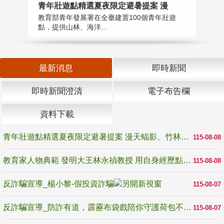
教
青年壯遊點精選夏夜限定避暑提案 漫
在
教育部青年發展署在全臺建置100個青年壯遊
譽
點，提供山林、海洋...
最新消息
即時新聞
即時新聞澄清
電子布告欄
資料下載
青年壯遊點精選夏夜限定避暑提案 漫天蝠影、竹林尋蛙、茶香夜觀 邀青年暮色出發
115-08-08
教育家人物典範 發明大王林永禎教授 用自身經歷點亮學生的路
115-08-08
反詐騙宣導_楊小黎-假投資詐騙
115-08-07
反詐騙宣導_防詐有道，霹靂布袋戲陪你守護荷包不受騙
115-08-07