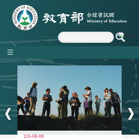
跳到主要內容區塊
mobile_menu
:::
11
115-08-08