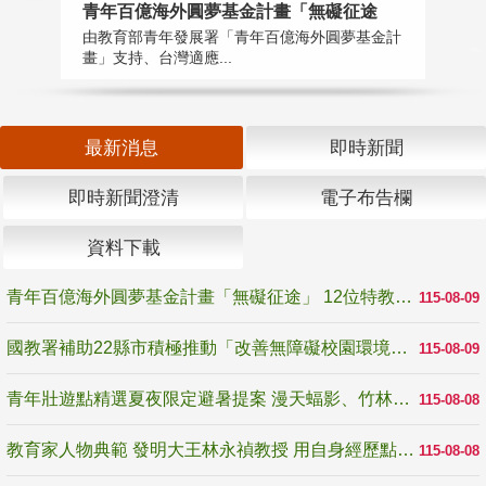
青年百億海外圓夢基金計畫「無礙征途
國
由教育部青年發展署「青年百億海外圓夢基金計
無
畫」支持、台灣適應...
是
最新消息
即時新聞
即時新聞澄清
電子布告欄
資料下載
青年百億海外圓夢基金計畫「無礙征途」 12位特教與弱勢青年勇闖西班牙 跨越感官限制見證生命蛻變
115-08-09
國教署補助22縣市積極推動「改善無障礙校園環境計畫」 打造友善、安全、無礙學習空間
115-08-09
青年壯遊點精選夏夜限定避暑提案 漫天蝠影、竹林尋蛙、茶香夜觀 邀青年暮色出發
115-08-08
教育家人物典範 發明大王林永禎教授 用自身經歷點亮學生的路
115-08-08