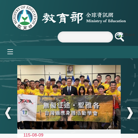
跳到主要內容區塊
mobile_menu
:::
115-08-09
11